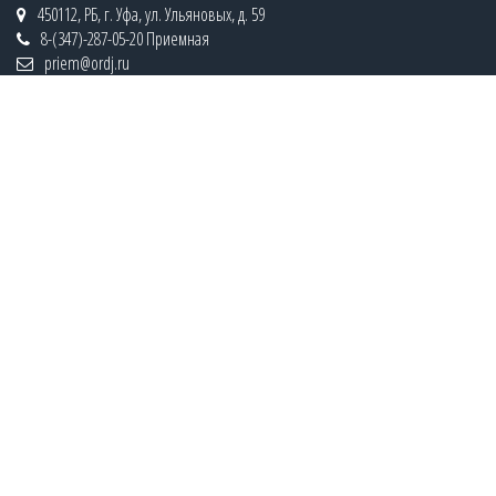
450112, РБ, г. Уфа, ул. Ульяновых, д. 59
8-(347)-287-05-20 Приемная
priem@ordj.ru