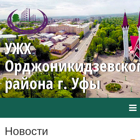
УЖХ
Орджоникидзевско
района г. Уфы
Мен
Новости