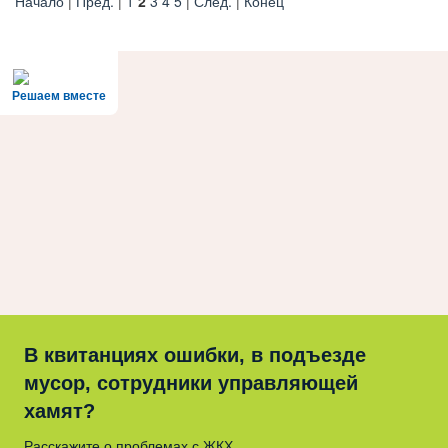
Начало
|
Пред.
|
1
2
3
4
5
|
След.
|
Конец
Решаем вместе
В квитанциях ошибки, в подъезде
мусор, сотрудники управляющей
хамят?
Расскажите о проблемах с ЖКХ